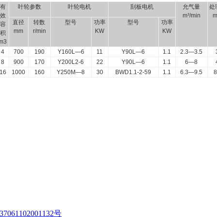
有
叶轮参数
叶轮电机
刮板电机
允气量
处
效
m³/min
m
直径
转数
型号
功率
型号
功率
容
mm
r/min
KW
KW
积
m3
4
700
190
Y160L—6
11
Y90L—6
1.1
2.3—3.5
8
900
170
Y200L2-6
22
Y90L—6
1.1
6—8
16
1000
160
Y250M—8
30
BWD1.1-2-59
1.1
6.3—9.5
061102001132号