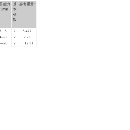
理 能力
基
基槽 重量 t
³/min
本
槽
数
3—6
2
5.477
4—8
2
7.71
8—20
2
12.31