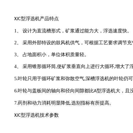
型浮选机产品特点
XJC
1
、 设计为直流槽形式，矿浆通过能力大，浮选速度快。
2
、 采用外部特设的鼓风机供气，可根据工艺要求调节充
3
、 占地面积小，单位体积质量轻。
4
、 采用锥形循环筒
使矿浆垂直向上进行大循环
增大了
,
,
5.
叶轮只用于循环矿浆和弥散空气
深槽浮选机的叶轮仍可
,
6.
叶轮与盖板间的轴向和径向间隙都比
型浮选机大，且
A
7.
药剂和动力消耗明显降低
选别指标有所提高。
,
型浮选机技术参数
XJC