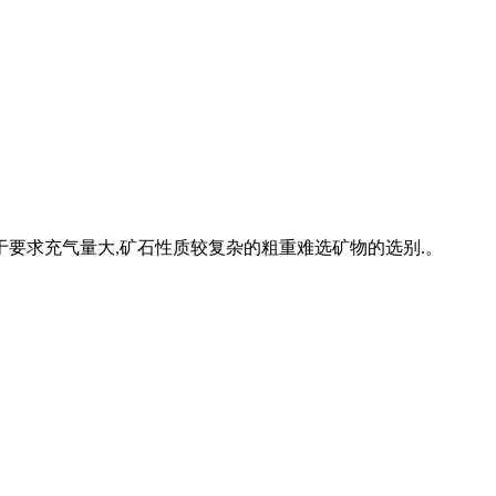
于要求充气量大
矿石性质较复杂的粗重难选矿物的选别
。
,
.