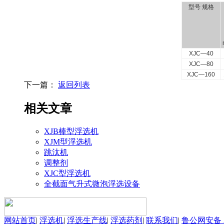
型号 规格
XJC—40
XJC—80
XJC—160
下一篇：
返回列表
相关文章
XJB棒型浮选机
XJM型浮选机
跳汰机
调整剂
XJC型浮选机
全截面气升式微泡浮选设备
网站首页
|
浮选机
|
浮选生产线
|
浮选药剂
|
联系我们
|
鲁公网安备 37