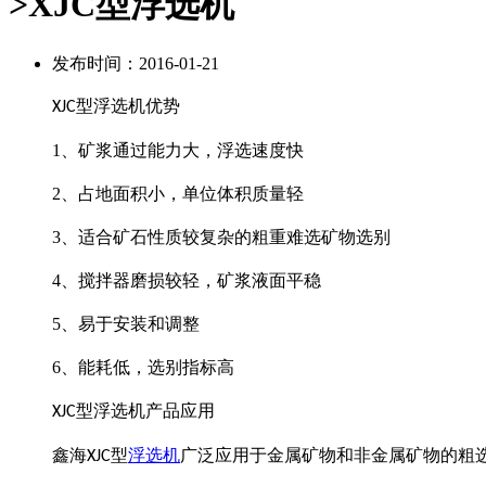
>XJC型浮选机
发布时间：2016-01-21
型浮选机
优势
XJC
1
、矿浆通过能力大，浮选速度快
2
、占地面积小，单位体积质量轻
3
、适合矿石性质较复杂的粗重难选矿物选别
4
、搅拌器磨损较轻，矿浆液面平稳
5
、易于安装和调整
6
、能耗低，选别指标高
型浮选机产品应用
XJC
鑫海
型
浮选机
广泛应用于金属矿物和非金属矿物的粗
XJC