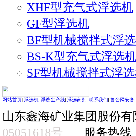
XHF型充气式浮选机
GF型浮选机
BF型机械搅拌式浮
BS-K型充气式浮选
SF型机械搅拌式浮选
网站首页
|
浮选机
|
浮选生产线
|
浮选药剂
|
联系我们
|
鲁公网安备 37
山东鑫海矿业集团股份有
05051618号
服务热线：15