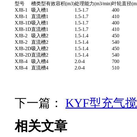
型号
槽类型
有效容积(m3)
处理能力(m3/min)
叶轮直径(m
XJB-1
吸入槽
1
1.5-1.7
400
XJB-1
直流槽
1
1.5-1.7
410
XJB-1D
吸入槽
1
1.5-1.7
400
XJB-1D
直流槽
1
1.5-1.7
410
XJB-2
吸入槽
2
1.5-1.4
450
XJB-2
直流槽
2
1.5-1.4
540
XJB-2D
吸入槽
2
1.5-1.4
450
XJB-2D
直流槽
2
1.5-1.4
540
XJB-4
吸入槽
4
2.0-4
700
XJB-4
直流槽
4
2.0-4
510
下一篇：
KYF型充气
相关文章