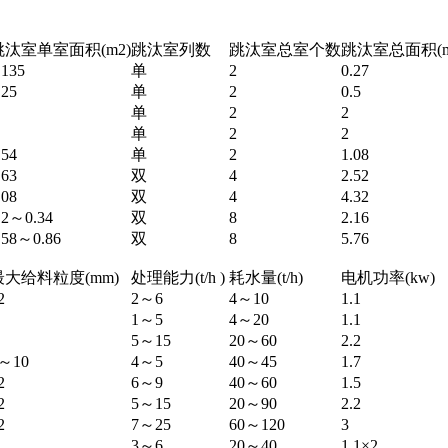
跳汰室单室面积(m2)
跳汰室列数
跳汰室总室个数
跳汰室总面积(m
.135
单
2
0.27
.25
单
2
0.5
单
2
2
单
2
2
.54
单
2
1.08
.63
双
4
2.52
.08
双
4
4.32
.2～0.34
双
8
2.16
.58～0.86
双
8
5.76
最大给料粒度(mm)
处理能力(t/h )
耗水量(t/h)
电机功率(kw)
2
2～6
4～10
1.1
1～5
4～20
1.1
5～15
20～60
2.2
～10
4～5
40～45
1.7
2
6～9
40～60
1.5
2
5～15
20～90
2.2
2
7～25
60～120
3
3～6
20～40
1.1×2