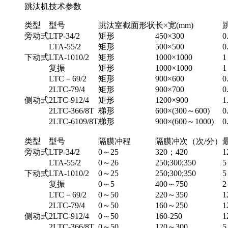
跳汰机技术参数
类型
型号
跳汰室截面形状
长×宽(mm)
旁动式
LTP-34/2
矩形
450×300
0
LTA-55/2
矩形
500×500
0
下动式
LTA-1010/2
矩形
1000×1000
1
复振
矩形
1000×1000
1
LTC－69/2
矩形
900×600
0
2LTC-79/4
矩形
900×700
0
侧动式
2LTC-912/4
矩形
1200×900
1
2LTC-366/8T
梯形
600×(300～600)
0
2LTC-6109/8T
梯形
900×(600～1000)
0
类型
型号
隔膜冲程
隔膜冲次（次/分）
旁动式
LTP-34/2
0～25
320；420
1
LTA-55/2
0～26
250;300;350
5
下动式
LTA-1010/2
0～25
250;300;350
5
复振
0～5
400～750
2
LTC－69/2
0～50
220～350
1
2LTC-79/4
0～50
160～250
1
侧动式
2LTC-912/4
0～50
160-250
1
2LTC-366/8T
0～50
120～300
5