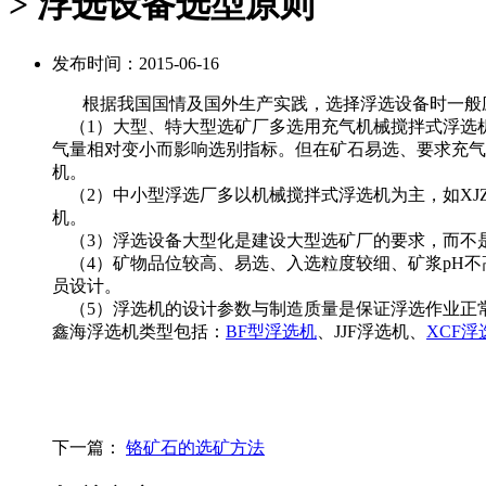
> 浮选设备选型原则
发布时间：2015-06-16
根据我国国情及国外生产实践，选择浮选设备时一般
（1）大型、特大型选矿厂多选用充气机械搅拌式浮选机
气量相对变小而影响选别指标。但在矿石易选、要求充气
机。
（2）中小型浮选厂多以机械搅拌式浮选机为主，如XJ
机。
（3）浮选设备大型化是建设大型选矿厂的要求，而不
（4）矿物品位较高、易选、入选粒度较细、矿浆pH不
员设计。
（5）浮选机的设计参数与制造质量是保证浮选作业正
鑫海浮选机类型包括：
BF型浮选机
、JJF浮选机、
XCF浮
下一篇：
铬矿石的选矿方法