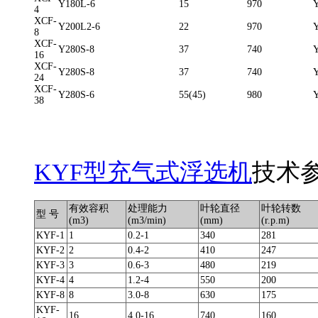
Y180L-6
15
970
4
XCF-
Y200L2-6
22
970
8
XCF-
Y280S-8
37
740
16
XCF-
Y280S-8
37
740
24
XCF-
Y280S-6
55(45)
980
38
KYF型充气式浮选机
技术
有效容积
处理能力
叶轮直径
叶轮转数
型 号
(m3)
(m3/min)
(mm)
(r.p.m)
KYF-1
1
0.2-1
340
281
KYF-2
2
0.4-2
410
247
KYF-3
3
0.6-3
480
219
KYF-4
4
1.2-4
550
200
KYF-8
8
3.0-8
630
175
KYF-
16
4.0-16
740
160