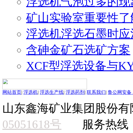
浮选机气泡过多的现
矿山实验室重要性了
浮选机浮选石墨时应
含砷金矿石选矿方案
XCF型浮选设备与K
网站首页
|
浮选机
|
浮选生产线
|
浮选药剂
|
联系我们
|
鲁公网安备 37
山东鑫海矿业集团股份有
05051618号
服务热线：15